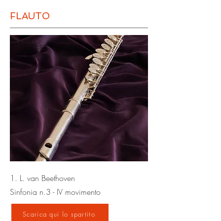
FLAUTO
1. L. van Beethoven
Sinfonia n.3 - IV movimento
Scarica qui lo spartito