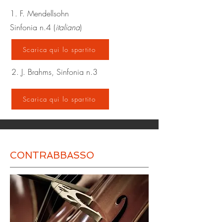
1. F. Mendellsohn
Sinfonia n.4 (
italiana
)
Scarica qui lo spartito
2. J. Brahms, Sinfonia n.3
Scarica qui lo spartito
CONTRABBASSO