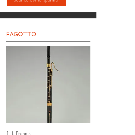
Scarica qui lo spartito
FAGOTTO
1. J. Brahms