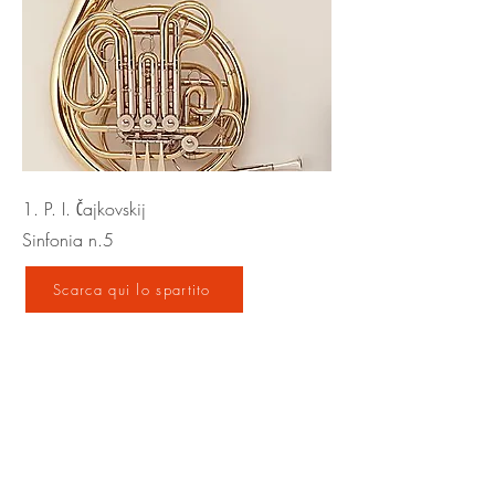
1. P. I. Čajkovskij
Sinfonia n.5
Scarca qui lo spartito
2. F. Mendelssohn, Sinfonia scozzese
Scarica qui lo spartito