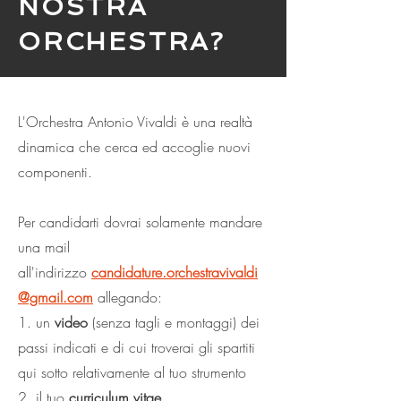
NOSTRA
ORCHESTRA?
L'Orchestra Antonio Vivaldi è una realtà
dinamica che cerca ed accoglie nuovi
componenti.
Per candidarti dovrai solamente mandare
una mail
all'indirizzo
candidature.orchestravivaldi
@gmail.com
allegando:​
1. un
video
(senza tagli e montaggi) dei
passi indicati e di cui troverai gli spartiti
qui sotto relativamente al tuo strumento
2. il tuo
curriculum vitae