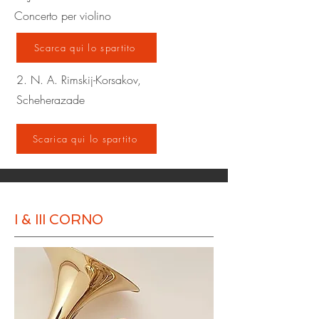
Concerto per violino
Scarca qui lo spartito
2. N. A. Rimskij-Korsakov,
Scheherazade
Scarica qui lo spartito
I & III CORNO