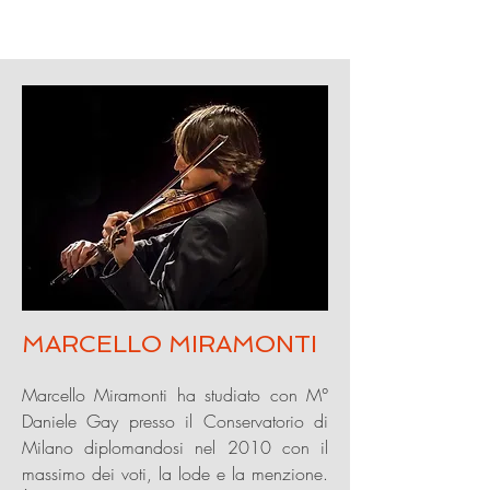
MARCELLO MIRAMONTI
Marcello Miramonti ha studiato con M°
Daniele Gay presso il Conservatorio di
Milano diplomandosi nel 2010 con il
massimo dei voti, la lode e la menzione.